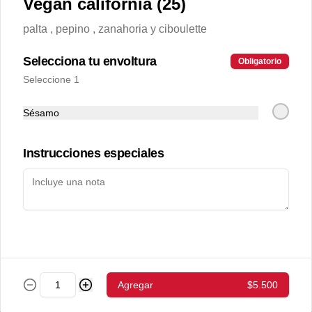
Vegan california (25)
palta , pepino , zanahoria y ciboulette
setto 7
40piezas

Selecciona tu envoltura
Obligatorio
Tori Abokado Chiizu env.Palta (32),

Seleccione 1
 Ebi Abokado Chiizu env.Salmón (28).

hot tori maki(49)

sake abokado env.sesamo (19)
Sésamo
$17.400
Instrucciones especiales
setto1 (15 pzs)
-sake chiizu env. palta  ( 10pzs): salmon- 
queso crema - palta

- gyozas a eleccion
$8.700
Bebestibles
Agregar
$5.500