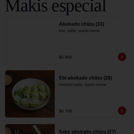
Makis especial
Abokado chiizu (33)
tofu , palta , queso crema
$6.800
Ebi abokado chiizu (28)
camaron palta , queso crema
$6.700
Sake abokado chiizu (27)