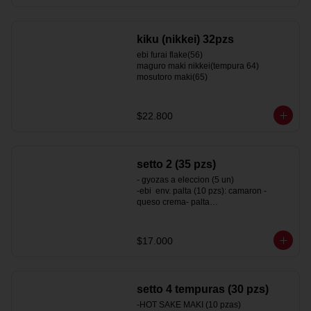
vegan california (sesamo 25)
kiku (nikkei) 32pzs
ebi furai flake(56)

maguro maki nikkei(tempura 64)

mosutoro maki(65)
$22.800
setto 2 (35 pzs)
- gyozas a eleccion (5 un)

-ebi  env. palta (10 pzs): camaron - 
queso crema- palta

-surimi california env. sesamo (10pzs) : 
kanikama y palta

-hot tori maki  (10 pzs): pollo- queso 
$17.000
crema - ciboulette ( roll frito)
setto 4 tempuras (30 pzs)
-HOT SAKE MAKI (10 pzas)
