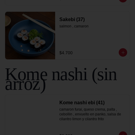
Sakebi (37)
salmon , camaron
$4.700
Kome nashi (sin
arroz)
Kome nashi ebi (41)
camaron furai, queso crema, palta , 
cebollin , envuelto en panko, salsa de 
cilantro limon y cilantro frito