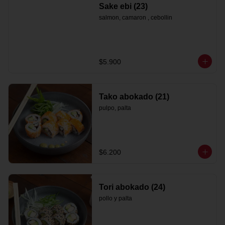
Sake ebi (23)
salmon, camaron , cebollin
$5.900
Tako abokado (21)
pulpo, palta
$6.200
Tori abokado (24)
pollo y palta