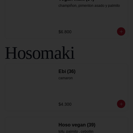
champiñon, pimenton asado y palmito
$6.800
Hosomaki
Ebi (36)
camaron
$4.300
Hoso vegan (39)
tofu, palmito , cebollin