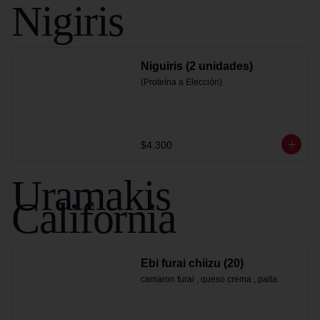
Nigiris
Niguiris (2 unidades)
(Proteína a Elección)
$4.300
Uramakis
California
Ebi furai chiizu (20)
camaron furai , queso crema , palta