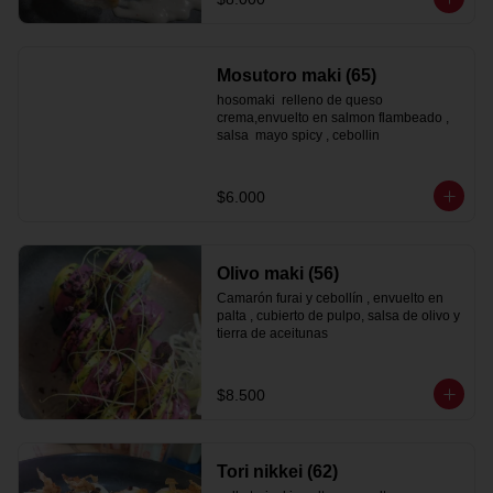
Mosutoro maki (65)
hosomaki  relleno de queso 
crema,envuelto en salmon flambeado , 
salsa  mayo spicy , cebollin
$6.000
Olivo maki (56)
Camarón furai y cebollín , envuelto en 
palta , cubierto de pulpo, salsa de olivo y 
tierra de aceitunas
$8.500
Tori nikkei (62)