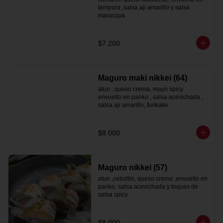
tempura ,salsa aji amarillo y salsa 
maracuya
$7.200
Maguro maki nikkei (64)
atun , queso crema, mayo spicy  
envuelto en panko , salsa acevichada , 
salsa aji amarillo, furikake
$8.000
Maguro nikkei (57)
atun ,cebollin, queso crema ,envuelto en 
panko, salsa acevichada y toques de 
salsa spicy
$8.000