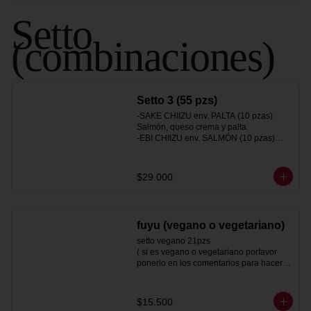
Setto
(combinaciones)
Setto 3 (55 pzs)
-SAKE CHIIZU env. PALTA (10 pzas)

Salmón, queso crema y palta

-EBI CHIIZU env. SALMÓN (10 pzas)

Camarón, queso crema y palta

-SAKEBI env. Queso crema (10 pzas)

Salmón, camarón y palta

$29.000
-SAKE CALIFORNIA env.Sésamo (10pz)

salmon y palta

-HOT TORI MAKI (10 pzas)

Pollo, queso crema y ciboulette

fuyu (vegano o vegetariano)
-Gyozas a eleccion (5pzas)
setto vegano 21pzs

( si es vegano o vegetariano porfavor 
ponerlo en los comentarios para hacerle 
las modificaciones pertinentes)

gyoza de verdura (5 un)

$15.500
hot vegan panko (53)
