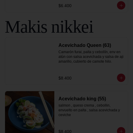
$6.400
Makis nikkei
Acevichado Queen (63)
Camarón furai, palta y cebollín, env en 
atún con salsa acevichada y salsa de aji 
amarillo, cubierto de camote hilo.
$8.400
Acevichado king (55)
salmon , queso crema , cebollin, 
envuelto en palta , salsa acevichada y 
ceviche
$8.400