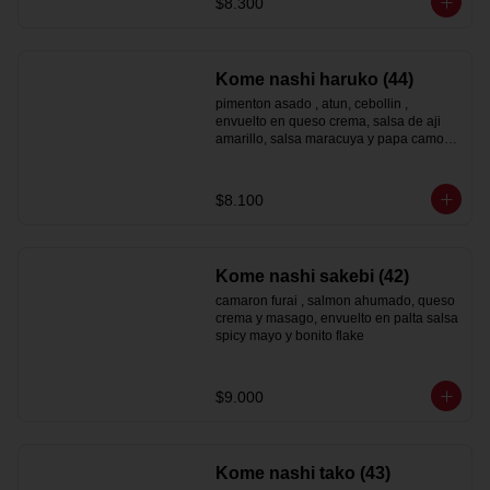
$8.300
Kome nashi haruko (44)
pimenton asado , atun, cebollin , 
envuelto en queso crema, salsa de aji 
amarillo, salsa maracuya y papa camote 
hilo
$8.100
Kome nashi sakebi (42)
camaron furai , salmon ahumado, queso 
crema y masago, envuelto en palta salsa 
spicy mayo y bonito flake
$9.000
Kome nashi tako (43)