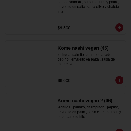
pulpo , salmon , camaron furai y palta , 
envuelto en palta, salsa olivo y chalota 
frita
$9.300
Kome nashi vegan (45)
lechuga ,palmito ,pimenton asado , 
pepino , envuelto en palta , salsa de 
maracuya
$8.000
Kome nashi vegan 2 (46)
lechuga , palmito, champiñon , pepino, 
envuelto en palta , salsa cilantro limon y 
papa camote hilo