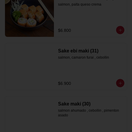
salmon, palta queso crema
$6.800
Sake ebi maki (31)
salmon, camaron furai , cebollin
$6.900
Sake maki (30)
salmon ahumado , cebollin , pimenton 
asado