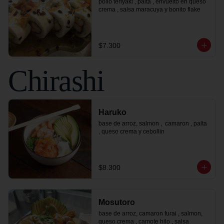
pollo teriyaki , palta , envuelto en queso 
crema , salsa maracuya y bonito flake
$7.300
Chirashi
Haruko
base de arroz, salmon ,  camaron , palta 
, queso crema y cebollin
$8.300
Mosutoro
base de arroz, camaron furai , salmon, 
queso crema , camote hilo , salsa 