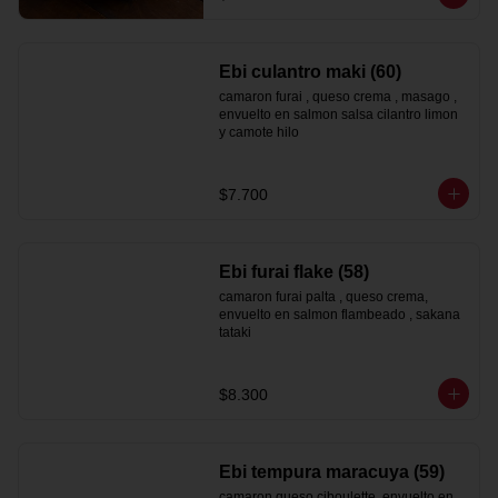
Ebi culantro maki (60)
camaron furai , queso crema , masago , 
envuelto en salmon salsa cilantro limon 
y camote hilo
$7.700
Ebi furai flake (58)
camaron furai palta , queso crema, 
envuelto en salmon flambeado , sakana 
tataki
$8.300
Ebi tempura maracuya (59)
camaron queso ciboulette, envuelto en 