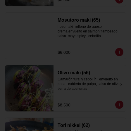
Mosutoro maki (65)
hosomaki  relleno de queso 
crema,envuelto en salmon flambeado , 
salsa  mayo spicy , cebollin
$6.000
Olivo maki (56)
Camarón furai y cebollín , envuelto en 
palta , cubierto de pulpo, salsa de olivo y 
tierra de aceitunas
$8.500
Tori nikkei (62)