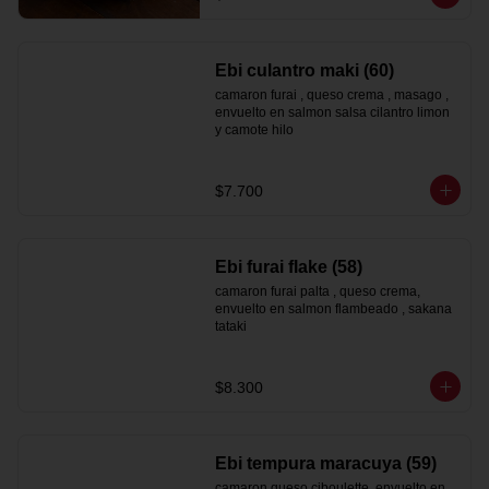
Ebi culantro maki (60)
camaron furai , queso crema , masago , 
envuelto en salmon salsa cilantro limon 
y camote hilo
$7.700
Ebi furai flake (58)
camaron furai palta , queso crema, 
envuelto en salmon flambeado , sakana 
tataki
$8.300
Ebi tempura maracuya (59)
camaron queso ciboulette, envuelto en 