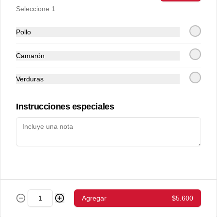
Seleccione 1
setto 7
Pollo
40piezas

Tori Abokado Chiizu env.Palta (32),

Camarón
 Ebi Abokado Chiizu env.Salmón (28).

hot tori maki(49)

sake abokado env.sesamo (19)
Verduras
$17.400
Instrucciones especiales
setto1 (15 pzs)
-sake chiizu env. palta  ( 10pzs): salmon- 
queso crema - palta

- gyozas a eleccion
$8.700
Bebestibles
Agregar
$5.600