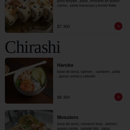
pollo teriyaki , palta , envuelto en queso 
crema , salsa maracuya y bonito flake
$7.300
Chirashi
Haruko
base de arroz, salmon ,  camaron , palta 
, queso crema y cebollin
$8.300
Mosutoro
base de arroz, camaron furai , salmon, 
queso crema , camote hilo , salsa 