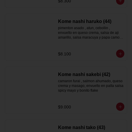
$8.300
Kome nashi haruko (44)
pimenton asado , atun, cebollin , 
envuelto en queso crema, salsa de aji 
amarillo, salsa maracuya y papa camote 
hilo
$8.100
Kome nashi sakebi (42)
camaron furai , salmon ahumado, queso 
crema y masago, envuelto en palta salsa 
spicy mayo y bonito flake
$9.000
Kome nashi tako (43)