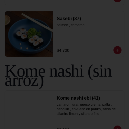
Sakebi (37)
salmon , camaron
$4.700
Kome nashi (sin
arroz)
Kome nashi ebi (41)
camaron furai, queso crema, palta , 
cebollin , envuelto en panko, salsa de 
cilantro limon y cilantro frito