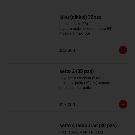
vegan california (sesamo 25)
kiku (nikkei) 32pzs
ebi furai flake(56)

maguro maki nikkei(tempura 64)

mosutoro maki(65)
$22.800
setto 2 (35 pzs)
- gyozas a eleccion (5 un)

-ebi  env. palta (10 pzs): camaron - 
queso crema- palta

-surimi california env. sesamo (10pzs) : 
kanikama y palta

-hot tori maki  (10 pzs): pollo- queso 
$17.000
crema - ciboulette ( roll frito)
setto 4 tempuras (30 pzs)
-HOT SAKE MAKI (10 pzas)
