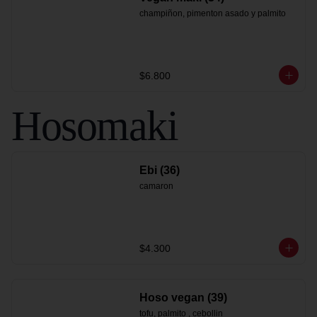
champiñon, pimenton asado y palmito
$6.800
Hosomaki
Ebi (36)
camaron
$4.300
Hoso vegan (39)
tofu, palmito , cebollin