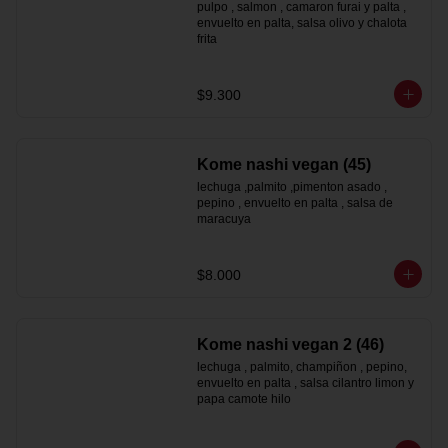
pulpo , salmon , camaron furai y palta , 
envuelto en palta, salsa olivo y chalota 
frita
$9.300
Kome nashi vegan (45)
lechuga ,palmito ,pimenton asado , 
pepino , envuelto en palta , salsa de 
maracuya
$8.000
Kome nashi vegan 2 (46)
lechuga , palmito, champiñon , pepino, 
envuelto en palta , salsa cilantro limon y 
papa camote hilo