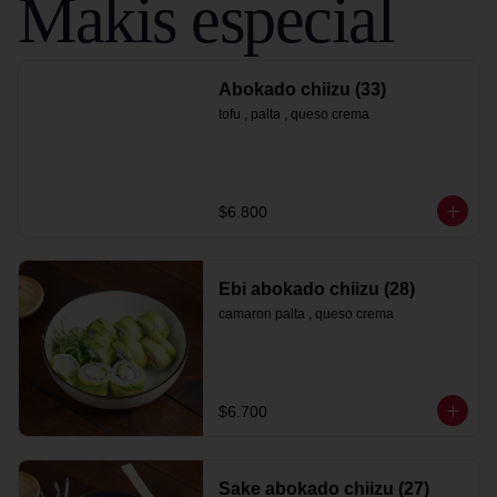
Makis especial
Abokado chiizu (33)
tofu , palta , queso crema
$6.800
Ebi abokado chiizu (28)
camaron palta , queso crema
$6.700
Sake abokado chiizu (27)