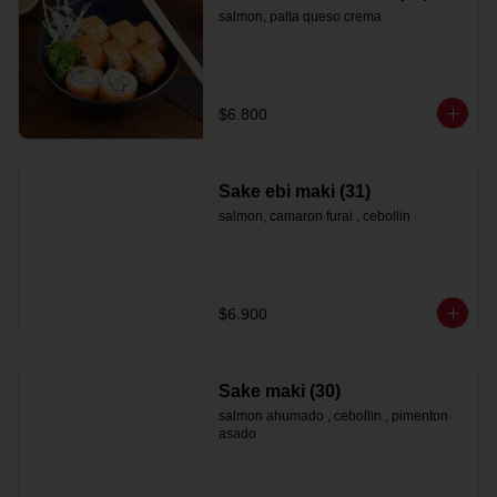
salmon, palta queso crema
$6.800
Sake ebi maki (31)
salmon, camaron furai , cebollin
$6.900
Sake maki (30)
salmon ahumado , cebollin , pimenton 
asado