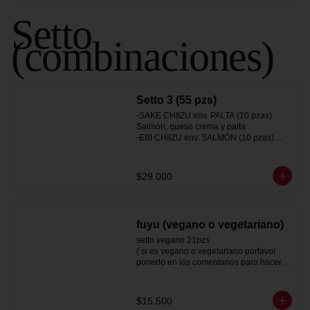
Setto
(combinaciones)
Setto 3 (55 pzs)
-SAKE CHIIZU env. PALTA (10 pzas)

Salmón, queso crema y palta

-EBI CHIIZU env. SALMÓN (10 pzas)

Camarón, queso crema y palta

-SAKEBI env. Queso crema (10 pzas)

Salmón, camarón y palta

$29.000
-SAKE CALIFORNIA env.Sésamo (10pz)

salmon y palta

-HOT TORI MAKI (10 pzas)

Pollo, queso crema y ciboulette

fuyu (vegano o vegetariano)
-Gyozas a eleccion (5pzas)
setto vegano 21pzs

( si es vegano o vegetariano porfavor 
ponerlo en los comentarios para hacerle 
las modificaciones pertinentes)

gyoza de verdura (5 un)

$15.500
hot vegan panko (53)
