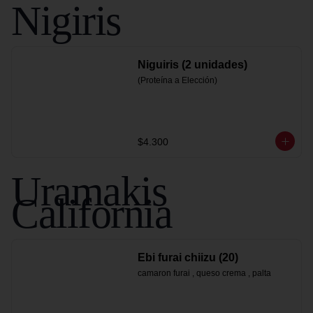
Nigiris
Niguiris (2 unidades)
(Proteína a Elección)
$4.300
Uramakis
California
Ebi furai chiizu (20)
camaron furai , queso crema , palta