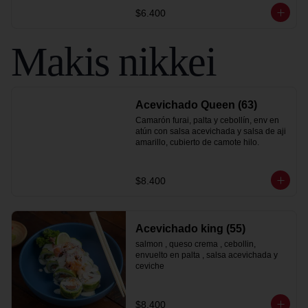
$6.400
Makis nikkei
Acevichado Queen (63)
Camarón furai, palta y cebollín, env en 
atún con salsa acevichada y salsa de aji 
amarillo, cubierto de camote hilo.
$8.400
Acevichado king (55)
salmon , queso crema , cebollin, 
envuelto en palta , salsa acevichada y 
ceviche
$8.400