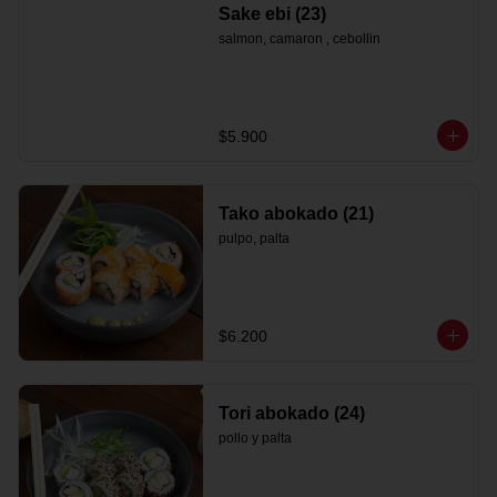
Sake ebi (23)
salmon, camaron , cebollin
$5.900
Tako abokado (21)
pulpo, palta
$6.200
Tori abokado (24)
pollo y palta