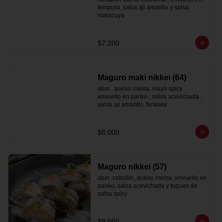
tempura ,salsa aji amarillo y salsa 
maracuya
$7.200
Maguro maki nikkei (64)
atun , queso crema, mayo spicy  
envuelto en panko , salsa acevichada , 
salsa aji amarillo, furikake
$8.000
Maguro nikkei (57)
atun ,cebollin, queso crema ,envuelto en 
panko, salsa acevichada y toques de 
salsa spicy
$8.000