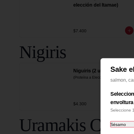
elección del Itamae)
$7.400
Nigiris
Sake eb
Niguiris (2 unidades)
(Proteína a Elección)
salmon, ca
Seleccion
envoltura
$4.300
Seleccione 
Uramakis Califo
Sésamo