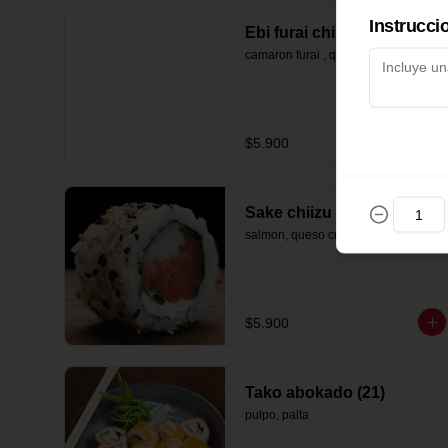
Instrucci
Ebi furai chiizu (20)
camaron furai , queso crema , palta
$5.900
Sake chiizu (22)
salmon, queso crema  y cebollin
$5.900
Tako abokado (21)
pulpo, palta