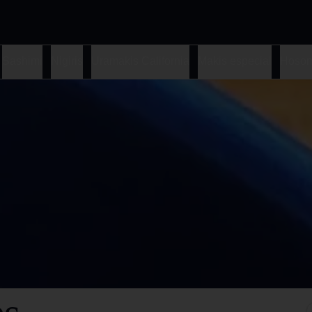
Sashimi
Nigiris
Uramakis California
Makis especial
Hosom