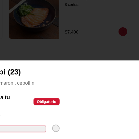
8 cortes.
$7.400
i (23)
maron , cebollin
a tu
Obligatorio
1
rnia