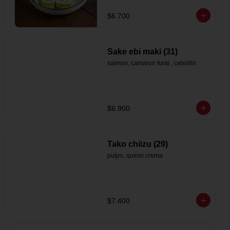
$6.700
Sake ebi maki (31)
salmon, camaron furai , cebollin
$6.900
Tako chiizu (29)
pulpo, queso crema
$7.400