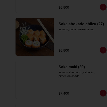
$6.800
Sake abokado chiizu (27)
salmon, palta queso crema
$6.800
Sake maki (30)
salmon ahumado , cebollin , 
pimenton asado
$7.400