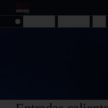
Entradas calientes
Tiraditos y ceviche
Onigiris