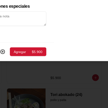
ones especiales
Sake abokado (19)
salmón, palta
$5.700
Sake ebi (23)
Agregar
$5.900
salmon, camaron , cebollin
$5.900
Tori abokado (24)
pollo y palta