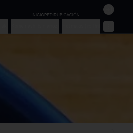
Login
INICIO
PEDIR
UBICACIÓN
aki
Kome nashi (sin arroz)
Hot makis ( roll fritos)
Makis nikk