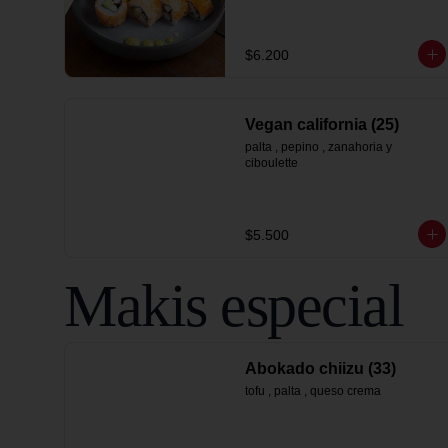
$6.200
Vegan california (25)
palta , pepino , zanahoria y 
ciboulette
$5.500
Makis especial
Abokado chiizu (33)
tofu , palta , queso crema