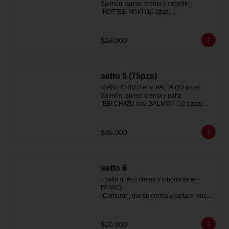
Salmón, queso crema y cebollín

-HOT EBI MAKI (10 pzas)

Camarón y queso crema

-HOT TORI MAKI (10 pzas)

Pollo, queso crema y ciboulette
$16.000
setto 5 (75pzs)
-SAKE CHIIZU env. PALTA (10 pzas)

Salmón, queso crema y palta

-EBI CHIIZU env. SALMÓN (10 pzas)

Camarón, queso crema y palta

-SAKEBI env. Queso crema (10 pzas)

Salmón, camarón y palta

$35.000
-TORI CALIFORNIA env. Sésamo (10 
pzas)

Pollo y palta

-HOT TORI MAKI PANKO (10 pzas)

setto 6
Pollo, queso crema y ciboulette

-HOT SURIMI MAKI TEMPURA (10 pzas)

- pollo queso crema y ciboulette en 
Kanikama y queso crema

PANKO

-HOSOMAKI AVOCADO (10 pzas)

-Camaron, queso crema y palta envuelto 
Palta y cebollín

en PALTA
-Gyosas a eleccion (5pzas)
$10.800