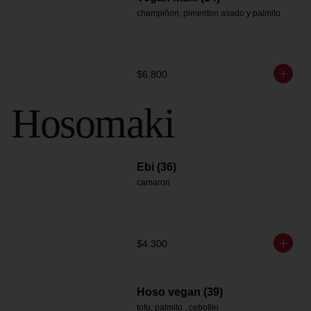
champiñon, pimenton asado y palmito
$6.800
Hosomaki
Ebi (36)
camaron
$4.300
Hoso vegan (39)
tofu, palmito , cebollin