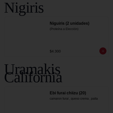
Nigiris
Niguiris (2 unidades)
(Proteína a Elección)
$4.300
Uramakis
California
Ebi furai chiizu (20)
camaron furai , queso crema , palta