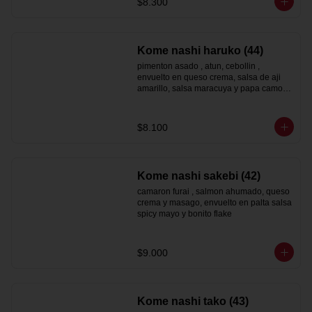
$8.300
Kome nashi haruko (44)
pimenton asado , atun, cebollin , 
envuelto en queso crema, salsa de aji 
amarillo, salsa maracuya y papa camote 
hilo
$8.100
Kome nashi sakebi (42)
camaron furai , salmon ahumado, queso 
crema y masago, envuelto en palta salsa 
spicy mayo y bonito flake
$9.000
Kome nashi tako (43)