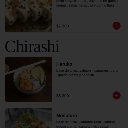
pollo teriyaki , palta , envuelto en queso 
crema , salsa maracuya y bonito flake
$7.300
Chirashi
Haruko
base de arroz, salmon ,  camaron , palta 
, queso crema y cebollin
$8.300
Mosutoro
base de arroz, camaron furai , salmon, 
queso crema , camote hilo , salsa 