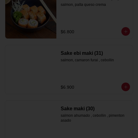
salmon, palta queso crema
$6.800
Sake ebi maki (31)
salmon, camaron furai , cebollin
$6.900
Sake maki (30)
salmon ahumado , cebollin , pimenton 
asado