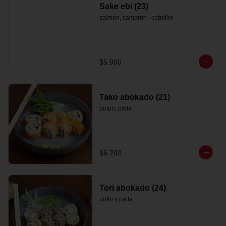
Sake ebi (23)
salmon, camaron , cebollin
$5.900
Tako abokado (21)
pulpo, palta
$6.200
Tori abokado (24)
pollo y palta