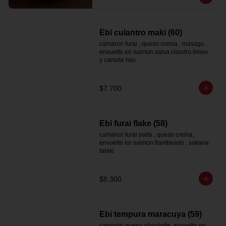
Ebi culantro maki (60)
camaron furai , queso crema , masago , 
envuelto en salmon salsa cilantro limon 
y camote hilo
$7.700
Ebi furai flake (58)
camaron furai palta , queso crema, 
envuelto en salmon flambeado , sakana 
tataki
$8.300
Ebi tempura maracuya (59)
camaron queso ciboulette, envuelto en 