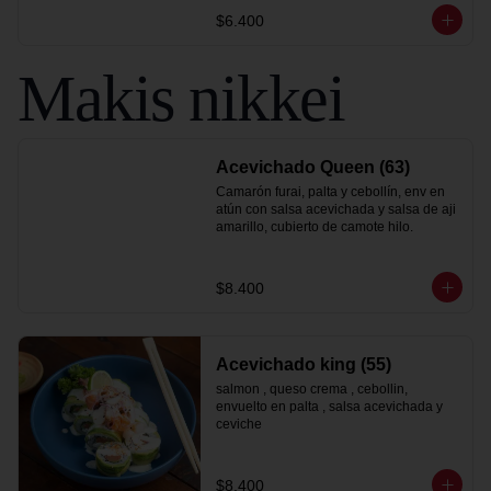
$6.400
Makis nikkei
Acevichado Queen (63)
Camarón furai, palta y cebollín, env en 
atún con salsa acevichada y salsa de aji 
amarillo, cubierto de camote hilo.
$8.400
Acevichado king (55)
salmon , queso crema , cebollin, 
envuelto en palta , salsa acevichada y 
ceviche
$8.400