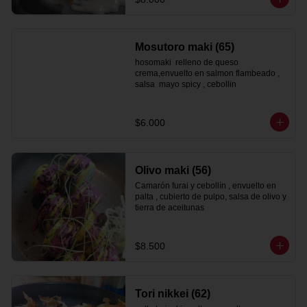
Mosutoro maki (65)
hosomaki  relleno de queso 
crema,envuelto en salmon flambeado , 
salsa  mayo spicy , cebollin
$6.000
Olivo maki (56)
Camarón furai y cebollín , envuelto en 
palta , cubierto de pulpo, salsa de olivo y 
tierra de aceitunas
$8.500
Tori nikkei (62)