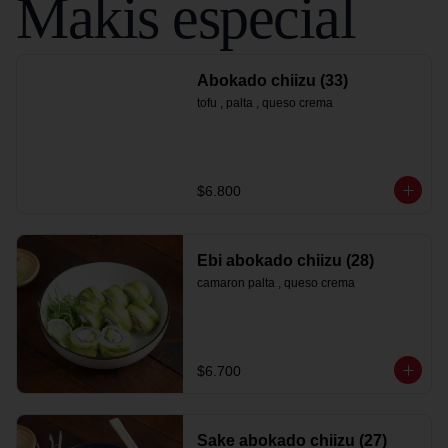
Makis especial
Abokado chiizu (33)
tofu , palta , queso crema
$6.800
Ebi abokado chiizu (28)
camaron palta , queso crema
$6.700
Sake abokado chiizu (27)