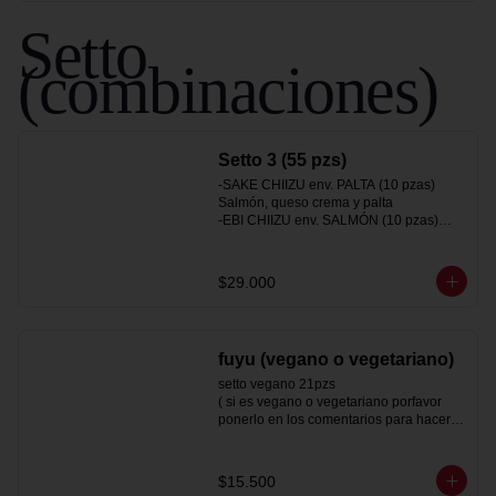
Setto
(combinaciones)
Setto 3 (55 pzs)
-SAKE CHIIZU env. PALTA (10 pzas)

Salmón, queso crema y palta

-EBI CHIIZU env. SALMÓN (10 pzas)

Camarón, queso crema y palta

-SAKEBI env. Queso crema (10 pzas)

Salmón, camarón y palta

$29.000
-SAKE CALIFORNIA env.Sésamo (10pz)

salmon y palta

-HOT TORI MAKI (10 pzas)

Pollo, queso crema y ciboulette

fuyu (vegano o vegetariano)
-Gyozas a eleccion (5pzas)
setto vegano 21pzs

( si es vegano o vegetariano porfavor 
ponerlo en los comentarios para hacerle 
las modificaciones pertinentes)

gyoza de verdura (5 un)

$15.500
hot vegan panko (53)
