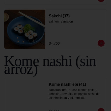
Sakebi (37)
salmon , camaron
$4.700
Kome nashi (sin
arroz)
Kome nashi ebi (41)
camaron furai, queso crema, palta , 
cebollin , envuelto en panko, salsa de 
cilantro limon y cilantro frito