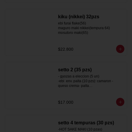
vegan california (sesamo 25)
kiku (nikkei) 32pzs
ebi furai flake(56)

maguro maki nikkei(tempura 64)

mosutoro maki(65)
$22.800
setto 2 (35 pzs)
- gyozas a eleccion (5 un)

-ebi  env. palta (10 pzs): camaron - 
queso crema- palta

-surimi california env. sesamo (10pzs) : 
kanikama y palta

-hot tori maki  (10 pzs): pollo- queso 
$17.000
crema - ciboulette ( roll frito)
setto 4 tempuras (30 pzs)
-HOT SAKE MAKI (10 pzas)
