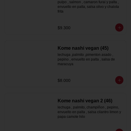
pulpo , salmon , camaron furai y palta , 
envuelto en palta, salsa olivo y chalota 
frita
$9.300
Kome nashi vegan (45)
lechuga ,palmito ,pimenton asado , 
pepino , envuelto en palta , salsa de 
maracuya
$8.000
Kome nashi vegan 2 (46)
lechuga , palmito, champiñon , pepino, 
envuelto en palta , salsa cilantro limon y 
papa camote hilo