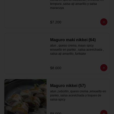
tempura ,salsa aji amarillo y salsa 
maracuya
$7.200
Maguro maki nikkei (64)
atun , queso crema, mayo spicy  
envuelto en panko , salsa acevichada , 
salsa aji amarillo, furikake
$8.000
Maguro nikkei (57)
atun ,cebollin, queso crema ,envuelto en 
panko, salsa acevichada y toques de 
salsa spicy
$8.000