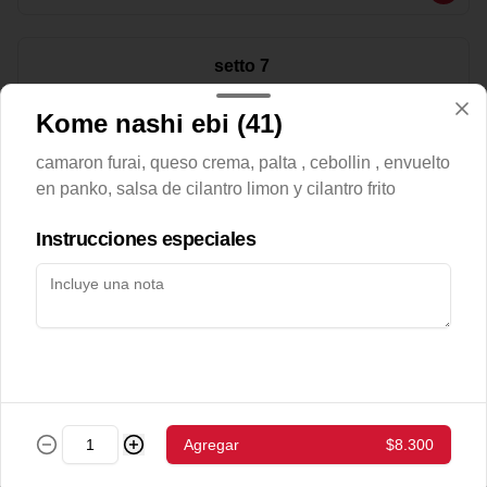
setto 7
40piezas

Tori Abokado Chiizu env.Palta (32),

Kome nashi ebi (41)
 Ebi Abokado Chiizu env.Salmón (28).

hot tori maki(49)

sake abokado env.sesamo (19)
camaron furai, queso crema, palta , cebollin , envuelto
$17.400
en panko, salsa de cilantro limon y cilantro frito
Instrucciones especiales
setto1 (15 pzs)
-sake chiizu env. palta  ( 10pzs): salmon- 
queso crema - palta

- gyozas a eleccion
$8.700
Bebestibles
Agregar
$8.300