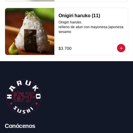
Onigiri haruko (11)
Onigiri haruko.

relleno de atun con mayonesa japonesa

sesamo
$3.700
Conócenos