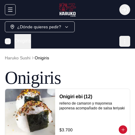
Abrir menu de navegación
Login
¿Dónde quieres pedir?
Onigiris
Haruko Sushi
Onigiris
Onigiris
Onigiri ebi (12)
relleno de camaron y mayonesa 
japonesa acompañado de salsa teriyaki
$3.700