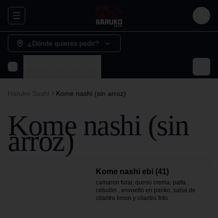
Abrir menu de navegación
Login
¿Dónde quieres pedir?
Kome nashi (sin arroz)
Haruko Sushi
Kome nashi (sin arroz)
Kome nashi (sin
arroz)
Kome nashi ebi (41)
camaron furai, queso crema, palta , 
cebollin , envuelto en panko, salsa de 
cilantro limon y cilantro frito