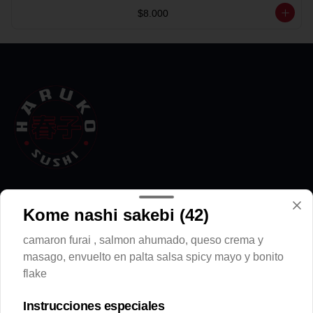
$8.000
Conócenos
Kome nashi sakebi (42)
Despacho
camaron furai , salmon ahumado, queso crema y
Términos y condiciones
masago, envuelto en palta salsa spicy mayo y bonito
Política de privacidad
flake
Instrucciones especiales