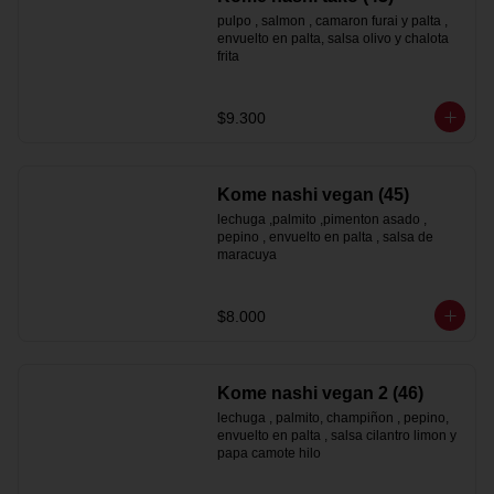
pulpo , salmon , camaron furai y palta , 
envuelto en palta, salsa olivo y chalota 
frita
$9.300
Kome nashi vegan (45)
lechuga ,palmito ,pimenton asado , 
pepino , envuelto en palta , salsa de 
maracuya
$8.000
Kome nashi vegan 2 (46)
lechuga , palmito, champiñon , pepino, 
envuelto en palta , salsa cilantro limon y 
papa camote hilo