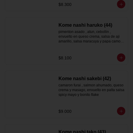
$8.300
Kome nashi haruko (44)
pimenton asado , atun, cebollin , 
envuelto en queso crema, salsa de aji 
amarillo, salsa maracuya y papa camote 
hilo
$8.100
Kome nashi sakebi (42)
camaron furai , salmon ahumado, queso 
crema y masago, envuelto en palta salsa 
spicy mayo y bonito flake
$9.000
Kome nashi tako (43)