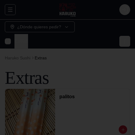
Abrir menu de navegación
Login
¿Dónde quieres pedir?
Extras
Haruko Sushi
Extras
Extras
palitos