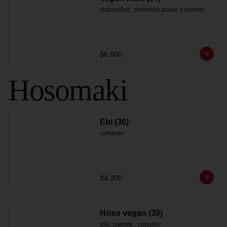
champiñon, pimenton asado y palmito
$6.800
Hosomaki
Ebi (36)
camaron
$4.300
Hoso vegan (39)
tofu, palmito , cebollin