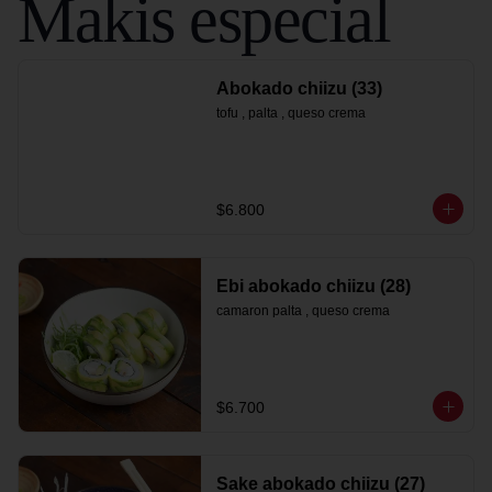
Makis especial
Abokado chiizu (33)
tofu , palta , queso crema
$6.800
Ebi abokado chiizu (28)
camaron palta , queso crema
$6.700
Sake abokado chiizu (27)