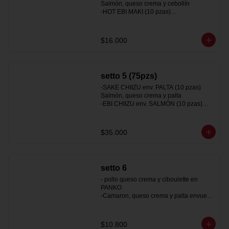
Salmón, queso crema y cebollín

-HOT EBI MAKI (10 pzas)

Camarón y queso crema

-HOT TORI MAKI (10 pzas)

Pollo, queso crema y ciboulette
$16.000
setto 5 (75pzs)
-SAKE CHIIZU env. PALTA (10 pzas)

Salmón, queso crema y palta

-EBI CHIIZU env. SALMÓN (10 pzas)

Camarón, queso crema y palta

-SAKEBI env. Queso crema (10 pzas)

Salmón, camarón y palta

$35.000
-TORI CALIFORNIA env. Sésamo (10 
pzas)

Pollo y palta

-HOT TORI MAKI PANKO (10 pzas)

setto 6
Pollo, queso crema y ciboulette

-HOT SURIMI MAKI TEMPURA (10 pzas)

- pollo queso crema y ciboulette en 
Kanikama y queso crema

PANKO

-HOSOMAKI AVOCADO (10 pzas)

-Camaron, queso crema y palta envuelto 
Palta y cebollín

en PALTA
-Gyosas a eleccion (5pzas)
$10.800