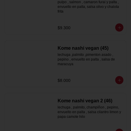
pulpo , salmon , camaron furai y palta , 
envuelto en palta, salsa olivo y chalota 
frita
$9.300
Kome nashi vegan (45)
lechuga ,palmito ,pimenton asado , 
pepino , envuelto en palta , salsa de 
maracuya
$8.000
Kome nashi vegan 2 (46)
lechuga , palmito, champiñon , pepino, 
envuelto en palta , salsa cilantro limon y 
papa camote hilo