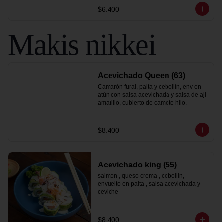
$6.400
Makis nikkei
Acevichado Queen (63)
Camarón furai, palta y cebollín, env en 
atún con salsa acevichada y salsa de aji 
amarillo, cubierto de camote hilo.
$8.400
Acevichado king (55)
salmon , queso crema , cebollin, 
envuelto en palta , salsa acevichada y 
ceviche
$8.400