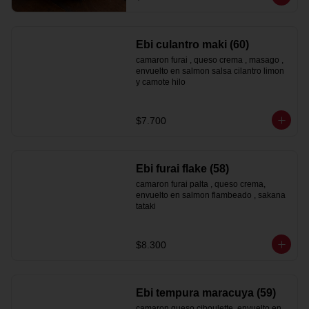
Ebi culantro maki (60)
camaron furai , queso crema , masago , 
envuelto en salmon salsa cilantro limon 
y camote hilo
$7.700
Ebi furai flake (58)
camaron furai palta , queso crema, 
envuelto en salmon flambeado , sakana 
tataki
$8.300
Ebi tempura maracuya (59)
camaron queso ciboulette, envuelto en 