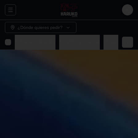
Abrir menu de navegación
Login
¿Dónde quieres pedir?
Entradas calientes
Tiraditos y ceviche
Onigiris
Sashi