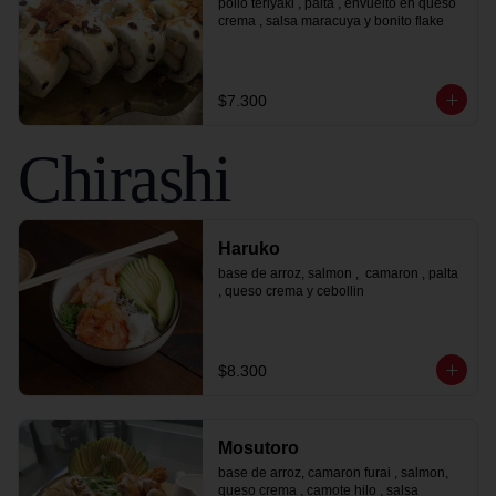
pollo teriyaki , palta , envuelto en queso 
crema , salsa maracuya y bonito flake
$7.300
Chirashi
Haruko
base de arroz, salmon ,  camaron , palta 
, queso crema y cebollin
$8.300
Mosutoro
base de arroz, camaron furai , salmon, 
queso crema , camote hilo , salsa 