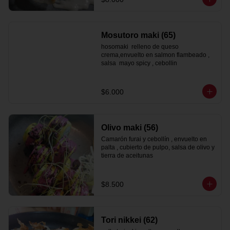
Mosutoro maki (65)
hosomaki  relleno de queso 
crema,envuelto en salmon flambeado , 
salsa  mayo spicy , cebollin
$6.000
Olivo maki (56)
Camarón furai y cebollín , envuelto en 
palta , cubierto de pulpo, salsa de olivo y 
tierra de aceitunas
$8.500
Tori nikkei (62)