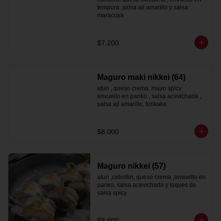
tempura ,salsa aji amarillo y salsa 
maracuya
$7.200
Maguro maki nikkei (64)
atun , queso crema, mayo spicy  
envuelto en panko , salsa acevichada , 
salsa aji amarillo, furikake
$8.000
Maguro nikkei (57)
atun ,cebollin, queso crema ,envuelto en 
panko, salsa acevichada y toques de 
salsa spicy
$8.000