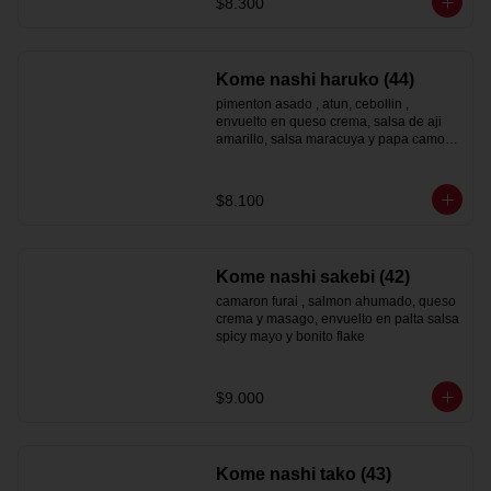
$8.300
Kome nashi haruko (44)
pimenton asado , atun, cebollin , 
envuelto en queso crema, salsa de aji 
amarillo, salsa maracuya y papa camote 
hilo
$8.100
Kome nashi sakebi (42)
camaron furai , salmon ahumado, queso 
crema y masago, envuelto en palta salsa 
spicy mayo y bonito flake
$9.000
Kome nashi tako (43)