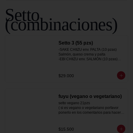
Setto
(combinaciones)
Setto 3 (55 pzs)
-SAKE CHIIZU env. PALTA (10 pzas)

Salmón, queso crema y palta

-EBI CHIIZU env. SALMÓN (10 pzas)

Camarón, queso crema y palta

-SAKEBI env. Queso crema (10 pzas)

Salmón, camarón y palta

$29.000
-SAKE CALIFORNIA env.Sésamo (10pz)

salmon y palta

-HOT TORI MAKI (10 pzas)

Pollo, queso crema y ciboulette

fuyu (vegano o vegetariano)
-Gyozas a eleccion (5pzas)
setto vegano 21pzs

( si es vegano o vegetariano porfavor 
ponerlo en los comentarios para hacerle 
las modificaciones pertinentes)

gyoza de verdura (5 un)

$15.500
hot vegan panko (53)
