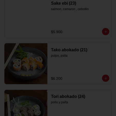
Sake ebi (23)
salmon, camaron , cebollin
$5.900
Tako abokado (21)
pulpo, palta
$6.200
Tori abokado (24)
pollo y palta