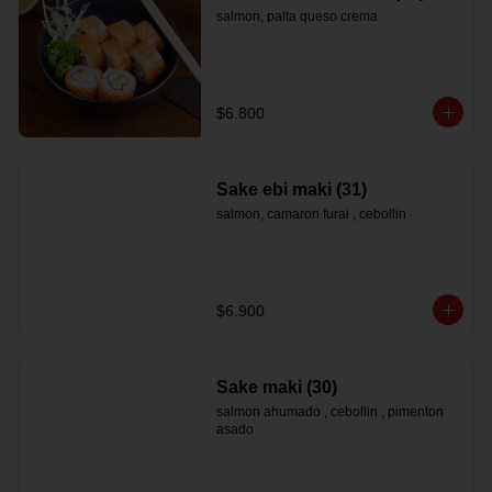
salmon, palta queso crema
$6.800
Sake ebi maki (31)
salmon, camaron furai , cebollin
$6.900
Sake maki (30)
salmon ahumado , cebollin , pimenton 
asado