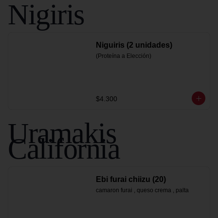
Nigiris
Niguiris (2 unidades)
(Proteína a Elección)
$4.300
Uramakis
California
Ebi furai chiizu (20)
camaron furai , queso crema , palta