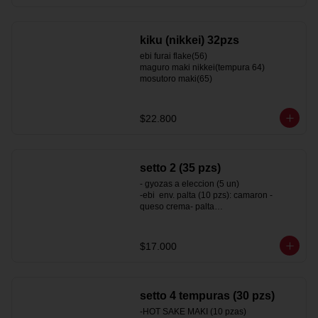
vegan california (sesamo 25)
kiku (nikkei) 32pzs
ebi furai flake(56)

maguro maki nikkei(tempura 64)

mosutoro maki(65)
$22.800
setto 2 (35 pzs)
- gyozas a eleccion (5 un)

-ebi  env. palta (10 pzs): camaron - 
queso crema- palta

-surimi california env. sesamo (10pzs) : 
kanikama y palta

-hot tori maki  (10 pzs): pollo- queso 
$17.000
crema - ciboulette ( roll frito)
setto 4 tempuras (30 pzs)
-HOT SAKE MAKI (10 pzas)
