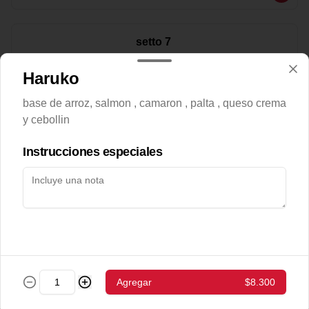
setto 7
40piezas

Tori Abokado Chiizu env.Palta (32),

Haruko
 Ebi Abokado Chiizu env.Salmón (28).

hot tori maki(49)

sake abokado env.sesamo (19)
base de arroz, salmon , camaron , palta , queso crema
$17.400
y cebollin
Instrucciones especiales
setto1 (15 pzs)
-sake chiizu env. palta  ( 10pzs): salmon- 
queso crema - palta

- gyozas a eleccion
$8.700
Bebestibles
Agregar
$8.300