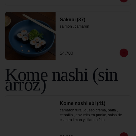
Sakebi (37)
salmon , camaron
$4.700
Kome nashi (sin
arroz)
Kome nashi ebi (41)
camaron furai, queso crema, palta , 
cebollin , envuelto en panko, salsa de 
cilantro limon y cilantro frito