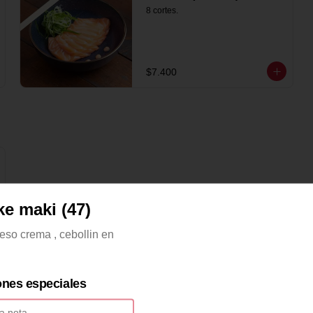
8 cortes.
$7.400
ke maki (47)
eso crema , cebollin en
rnia
ones especiales