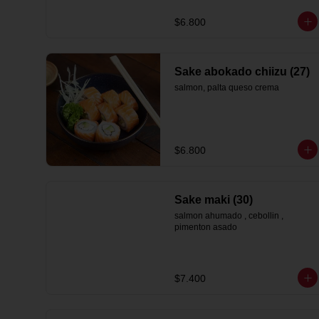
$6.800
Sake abokado chiizu (27)
salmon, palta queso crema
$6.800
Sake maki (30)
salmon ahumado , cebollin , 
pimenton asado
$7.400