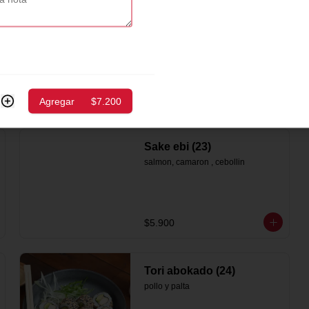
Sake abokado (19)
salmón, palta
$5.700
Agregar
$7.200
Sake ebi (23)
salmon, camaron , cebollin
$5.900
Tori abokado (24)
pollo y palta