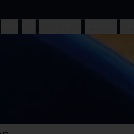
Sashimi
Nigiris
Uramakis California
Makis especial
Hosom