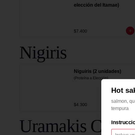
elección del Itamae)
$7.400
Nigiris
Niguiris (2 unidades)
(Proteína a Elección)
Hot sa
salmon, qu
$4.300
tempura
Uramakis Califo
Instrucci