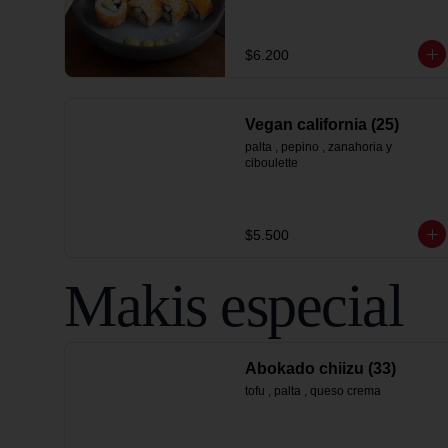
$6.200
Vegan california (25)
palta , pepino , zanahoria y 
ciboulette
$5.500
Makis especial
Abokado chiizu (33)
tofu , palta , queso crema