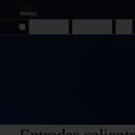
Entradas calientes
Tiraditos y ceviche
Onigiris