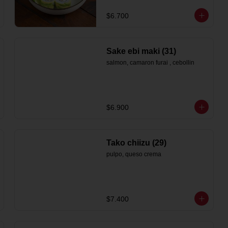
$6.700
Sake ebi maki (31)
salmon, camaron furai , cebollin
$6.900
Tako chiizu (29)
pulpo, queso crema
$7.400