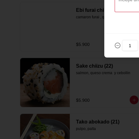
Ebi furai chiizu (20)
camaron furai , queso crema , palta
$5.900
Sake chiizu (22)
salmon, queso crema  y cebollin
$5.900
Tako abokado (21)
pulpo, palta