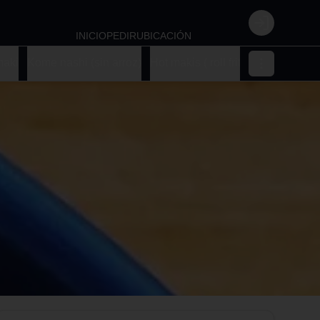
Login
INICIO
PEDIR
UBICACIÓN
aki
Kome nashi (sin arroz)
Hot makis ( roll fritos)
Makis nikk